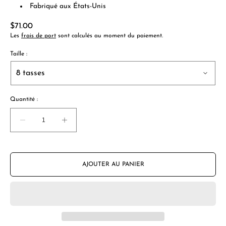
Fabriqué aux États-Unis
Prix
$71.00
normal
Les
frais de port
sont calculés au moment du paiement.
Taille :
Quantité :
Diminuer
Augmentation
la
de
quantité
quantité
pour
pour
CHEMEX
CHEMEX
AJOUTER AU PANIER
Poignée
Poignée
en
en
verre
verre